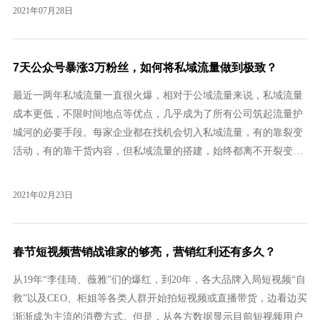
定位策略不同，但需要服务的消费群体基本不同，品牌网站的结构
2021年07月28日
类型和需要布局的功能栏也不同。企业必须明确网站建设的...
7天公众号暴涨3万粉丝，如何将私域流量做到极致？
最近一两年私域流量一直很火爆，相对于公域流量来说，私域流量
成本更低，不限时间地点等优点，几乎成为了所有公司筑起流量护
城河的必要手段。每家企业都在找机会切入私域流量，有的靠裂变
活动，有的靠干货内容，但私域流量的搭建，始终都离不开裂变。
私域流程成功案例完美日记通过搭建私域流量，在天猫创下日销售
额突破9287万元的记录。母婴企业孩子王通过搭建自己的私域流量
2021年02月23日
池和会员单客经济体把销售额做到了年破100亿元。太平鸟旗...
春节短视频营销战谁家的够亮，营销红利还有多久？
从19年“李佳琦、薇雅”们的爆红，到20年，各大品牌入局短视频“自
救”以及CEO、柜姐等各类人群开始拍短视频或直播带货，边看边买
渐渐成为主流的消费方式。但是，从各方数据显示目前短视频用户