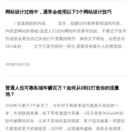
网站设计过程中，通常会使用以下3个网站设计技巧
1.创造精彩的内容。 首先，创建访问者将要阅读的内容。
内容是网站的基础-这是人们访问网站时所要寻找的。不要过于技术
性或使读者负担过多他们不需要的细节。保持文字简短，自然且对
SEO友好。 文字只是内容的一部分;需要具有吸引人的视觉效
果，吸引观众，并使他们想要继续阅读。Web图像通常是JPG，PNG
和GIF之类的文件类型，但也可以是SVG，它们具有很多优点。可
2020年10月21日
缩放矢量图形文件(SVG)是“轻量级”(小文...
普通人也可靠私域年赚百万？如何从0到1打造你的流量
池？
2020年只剩下2个多月了，今年对于商家来说可能是不友好的一
年，年初疫情来袭，线下零售遭遇大风暴，5月又突发WeTool外挂
软件被腾讯封杀，让本不富裕的某些商家，客户流失惨重！而摆在
大家面前更大的难题是：2020年，运营越来越难。很多企业或者实