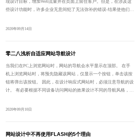
现设计目标，增加Web流量并在页面上留住客户。但是，在涉及这
些设计功能时，许多企业无意间犯了无法弥补的错误-结果使他们的
销售遭受损失。
2020年09月14日
零二八浅析自适应网站导航设计
当我们在PC上浏览网站时，网站的导航会水平显示在顶部。 在手
机上浏览网站时，将预先隐藏该网站，仅显示一个按钮，单击该按
钮将弹出该按钮。 因此，在设计响应式网站时，必须注意导航的设
计。 有必要根据不同设备访问网站的效果设计不同的导航风格，以
确保无论设备环境如何都可以浏览网站。 可以达到最佳的显示效
果，否则会出现不兼容性，从而影响用户对网站的访问。
2020年09月10日
网站设计中不再使用FLASH的5个理由