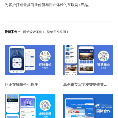
为客户打造最具商业价值与用户体验的互联网+产品。
最新案例
网站设计案例
微信开发案例
巨正在线报价小程序
禹创菁英写字楼智慧物业小程序