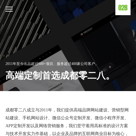
2011年至今出品超过600+项目、服务超过400家公司客户。
高端定制首选成都零二八。
成都零二八成立与2011年，我们提供高端品牌网站建设、营销型网
站建设、手机网站设计、微信公众号定制开发、微信小程序开发、
APP定制开发以及网络营销服务，我们坚守着用高标准的设计方案
与技术开发实力作基础，以企业及品牌的互联网商业目标为核心，