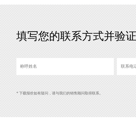
填写您的联系方式并验
* 下载报价如有疑问，请与我们的销售顾问取得联系。