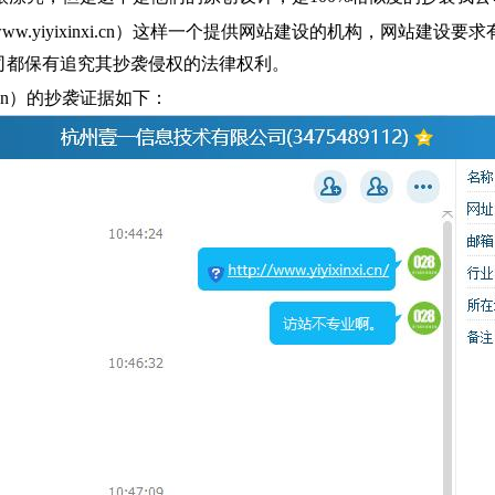
www.yiyixinxi.cn）这样一个提供网站建设的机构，网站
司都保有追究其抄袭侵权的法律权利。
nxi.cn）的抄袭证据如下：