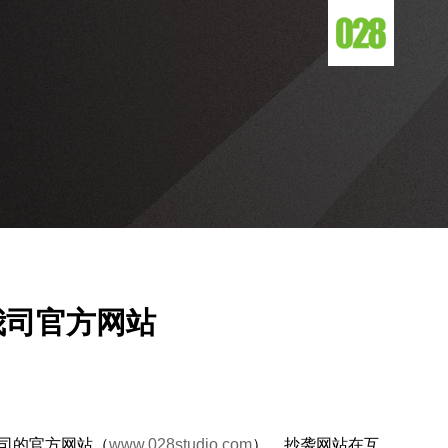
袭我司官方网站
我公司的官方网站（
www.028studio.com
）。抄袭网站在互