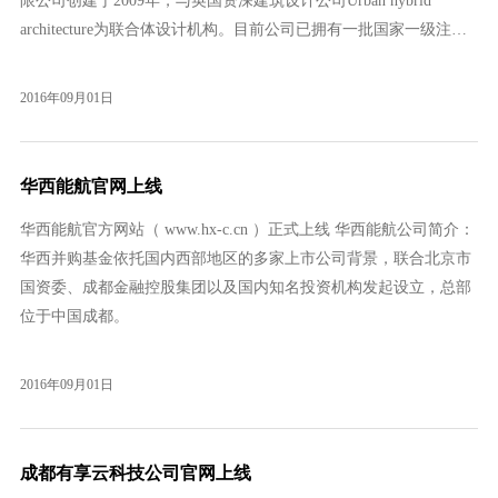
限公司创建于2009年，与英国资深建筑设计公司Urban hybrid
architecture为联合体设计机构。目前公司已拥有一批国家一级注册
建筑师和相关专业博士、硕士等高素质团队。公司业务覆盖房地产
项目的概念规划、修建性详规、建筑设计和景观设计等各
2016年09月01日
华西能航官网上线
华西能航官方网站（ www.hx-c.cn ）正式上线 华西能航公司简介：
华西并购基金依托国内西部地区的多家上市公司背景，联合北京市
国资委、成都金融控股集团以及国内知名投资机构发起设立，总部
位于中国成都。
2016年09月01日
成都有享云科技公司官网上线