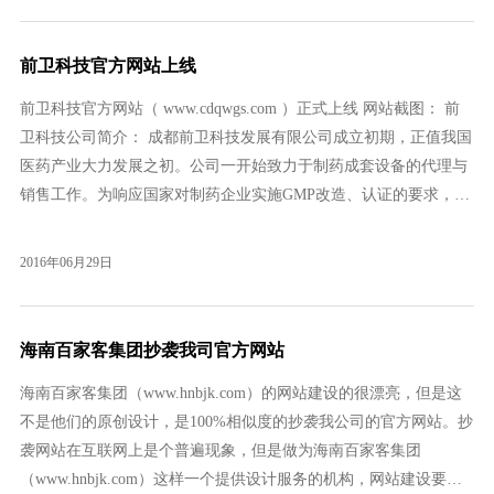
验资、增资、评估、变更、年审、注销、设立分支机构、申请一般
纳税人、申请进出口权、免抵退税
前卫科技官方网站上线
前卫科技官方网站（ www.cdqwgs.com ）正式上线 网站截图： 前
卫科技公司简介： 成都前卫科技发展有限公司成立初期，正值我国
医药产业大力发展之初。公司一开始致力于制药成套设备的代理与
销售工作。为响应国家对制药企业实施GMP改造、认证的要求，业
务范围从单一的设备销售逐步发展到工艺管道、空调净化系统的设
计与安装，并努力将公司打造为净化行业的先锋企业。前卫公司见
2016年06月29日
证了中国医药产业发展与壮大的过程。 在帮助企业实施GMP改造和
建设过程中，公司培养了一支懂工艺、懂安装、熟悉设备性能和
GMP规范的专业化队伍，已为众多企业洁净
海南百家客集团抄袭我司官方网站
海南百家客集团（www.hnbjk.com）的网站建设的很漂亮，但是这
不是他们的原创设计，是100%相似度的抄袭我公司的官方网站。抄
袭网站在互联网上是个普遍现象，但是做为海南百家客集团
（www.hnbjk.com）这样一个提供设计服务的机构，网站建设要求