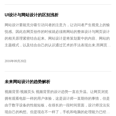
UI设计与网站设计的区别浅析
网站设计要能充分吸引访问者的注意力，让访问者产生视觉上的愉
悦感。因此在网页创作的时候就必须将网站的整体设计与网页设计
的相关原理紧密结合起来。网站设计是将策划案中的内容、网站的
主题模式，以及结合自己的认识通过艺术的手法表现出来;而网页制
作通常就是将网页设计师所设计出来的设计稿，按照W3C规范用
html(标准通用标记语言下的一个应用)将其制作成网页格式。 UI即
2016年09月20日
User Interface(用户界面)的简称。UI设计是指对软件的人机交互、
操作逻辑、界面美观的整体设计。好的UI设计不仅是让软件变得有
个性有品位，还要让软件的操作变得舒
未来网站设计的趋势解析
视频背景/视频页头 视频背景的设计趋势一直在升温。让网页浏览
拥有观看电影一样的用户体验，这是设计师一直期待的事情，但是
由于数字设备的性能短板，在很长的一段时间里面，设计师没法实
现自己的构想。但是现在不一样了，手机和电脑的处理能力已经相