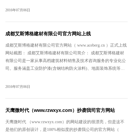
费可以搞。 提醒：这一类客户最好推掉，给他来一句：那你就找你
2016年07月06日
朋友作罢，我们还赶时间呢。 谎言五 ：你照着这个弄吧。 他的意
思可能是叫我们全部照搬，然后压价，理由是：你们没有设计嘛，
你的价值已经从开始便被打了折
成都艾斯博格建材有限公司官方网站上线
成都艾斯博格建材有限公司官方网站（ www.aceberg.cn ）正式上线
网站截图： 成都艾斯博格建材有限公司简介： 成都艾斯博格建材
有限公司是一家从事高档建筑材料销售及技术咨询服务的专业化公
司。服务涵盖工业防护漆(含钢结构防火涂料)、地面装饰系统等领
域。目前已获得丹麦HEMPEL集团 （海虹老人牌）、意大利马贝集
团、西卡集团、德国诺拉等世界知名企业的授权经销商资格。我们
2016年07月06日
以专业诚信的经营方针为各领域客户提供全方位的服务。
天鹰微时代（www.rzwxyx.com）抄袭我司官方网站
天鹰微时代 （www.rzwxyx.com）的网站建设的很漂亮，但是这不
是他们的原创设计，是100%相似度的抄袭我公司的官方网站（