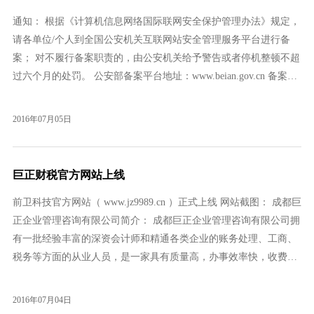
通知： 根据《计算机信息网络国际联网安全保护管理办法》规定，
请各单位/个人到全国公安机关互联网站安全管理服务平台进行备
案； 对不履行备案职责的，由公安机关给予警告或者停机整顿不超
过六个月的处罚。 公安部备案平台地址：www.beian.gov.cn 备案流
程帮助： http://www.028wz.net/028/news_1808.html （备案流程较为
简单，完全可自行办理！） 如需我方代为办理，我方将收取代理费
2016年07月05日
用200元整。 咨询电话： 13540281588 成都市公安局网络安全保卫
支队 西部数码 028 2016-07-05
巨正财税官方网站上线
前卫科技官方网站（ www.jz9989.cn ）正式上线 网站截图： 成都巨
正企业管理咨询有限公司简介： 成都巨正企业管理咨询有限公司拥
有一批经验丰富的深资会计师和精通各类企业的账务处理、工商、
税务等方面的从业人员，是一家具有质量高，办事效率快，收费合
理的财税代理机构，并提倡：以服务求生存、以信誉求发展、以效
益求卓越。我公司将竭诚为您提供以下服务：代办营业执照一条龙
2016年07月04日
服务、代理记账报税、新公司注册、整理旧账、补账、财务审计、