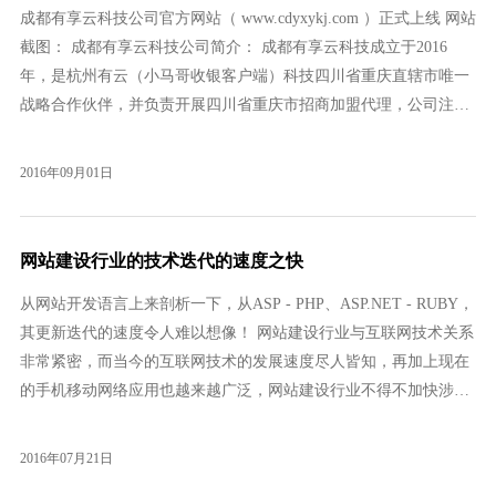
成都有享云科技公司官方网站（ www.cdyxykj.com ）正式上线 网站
截图： 成都有享云科技公司简介： 成都有享云科技成立于2016
年，是杭州有云（小马哥收银客户端）科技四川省重庆直辖市唯一
战略合作伙伴，并负责开展四川省重庆市招商加盟代理，公司注册
于成都市高新区，坐
2016年09月01日
网站建设行业的技术迭代的速度之快
从网站开发语言上来剖析一下，从ASP - PHP、ASP.NET - RUBY，
其更新迭代的速度令人难以想像！ 网站建设行业与互联网技术关系
非常紧密，而当今的互联网技术的发展速度尽人皆知，再加上现在
的手机移动网络应用也越来越广泛，网站建设行业不得不加快涉足
手机移动网络市场，前几年使用较多的建站模式已经被Div+Css模式
所取代，也许今后还会有更多新技术出现，因此要想在这个行业里
2016年07月21日
长久占据一席之地，就要不断地更新自己的技术知识，提升技术水