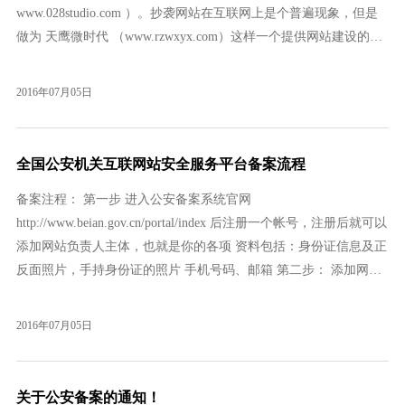
www.028studio.com ）。抄袭网站在互联网上是个普遍现象，但是
做为 天鹰微时代 （www.rzwxyx.com）这样一个提供网站建设的机
构，网站建设要求有一定的创新性，其网站系抄袭，可以预期其提
供的网站建设服务创新的程度，对其恶劣的网站抄袭行为，我公司
2016年07月05日
都保有追究其抄袭侵权的法律权利。 下面我们截图说明 天鹰微时
代 （www.rzwxyx.com）的抄袭证据如下：
全国公安机关互联网站安全服务平台备案流程
备案注程： 第一步 进入公安备案系统官网
http://www.beian.gov.cn/portal/index 后注册一个帐号，注册后就可以
添加网站负责人主体，也就是你的各项 资料包括：身份证信息及正
反面照片，手持身份证的照片 手机号码、邮箱 第二步： 添加网站
开办主体，选择个人或者单位 个人填写信息如下: 单位填写信息 第
三步： 新办网站申请和（已办网站认领，网站信息变更，网站注销
2016年07月05日
申请） 接入商和接入方式请根据自己情况查询（境内和境外） 备
案过程中需要填写主机IP地址可以通过ping来获取，如有不清楚可
以提交工单或咨询在线客服。 ping命令使用方
关于公安备案的通知！