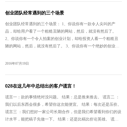
平，不然迟早被这一行业淘汰掉。 以上是网站建设行业的几个特
点。就笔者观察，网站建设行业发展到
创业团队经常遇到的三个场景
创业团队经常遇到的三个场景： 1、你说你有一款令人尖叫的产
品，却给用户看了一个粗糙丑陋的网站，然后，就没有然后了。
2、你说你有一个令人拍案的创业计划，却给投资人看一个粗糙丑
陋的网站，然后，就没有然后了。 3、你说你有一个绝妙的创业点
子，却一直停留在纸上，岂不知伟大梦想源自微小起点。
2016年07月19日
028在这几年中总结出的客户谎言！
谎言一：款的事情绝对没问题。 结果：总是推来推去。 谎言二 ：
我们以后东西会很多，希望你这次能便宜。 结果：每次还是压价。
谎言三 ：我们想好一家公司长期合作，但是我们希望看到你们的设
计水平，能把稿子先做一下。 结果：还是比稿比价论英雄。 谎言
四 ：其实很简单，就是简单的排一下版，我要是有时间，我朋友免